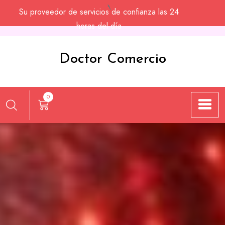
Saltar
Su proveedor de servicios de confianza las 24
al
horas del día
contenido
Doctor Comercio
0