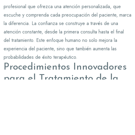
profesional que ofrezca una atención personalizada, que
escuche y comprenda cada preocupación del paciente, marca
la diferencia. La confianza se construye a través de una
atención constante, desde la primera consulta hasta el final
del tratamiento. Este enfoque humano no solo mejora la
experiencia del paciente, sino que también aumenta las
probabilidades de éxito terapéutico.
Procedimientos Innovadores
para el Tratamiento de la
Columna
La medicina ha avanzado notablemente en el área de la
traumatología y la cirugía ortopédica. Hoy en día, los
tratamientos para las patologías vertebrales incorporan
técnicas innovadoras y menos invasivas que hace apenas