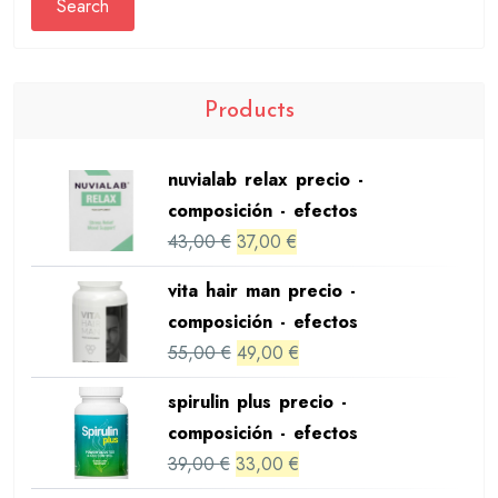
Search
Products
nuvialab relax precio -
composición - efectos
Original
Current
43,00
€
37,00
€
price
price
vita hair man precio -
was:
is:
composición - efectos
43,00 €.
37,00 €.
Original
Current
55,00
€
49,00
€
price
price
spirulin plus precio -
was:
is:
composición - efectos
55,00 €.
49,00 €.
Original
Current
39,00
€
33,00
€
price
price