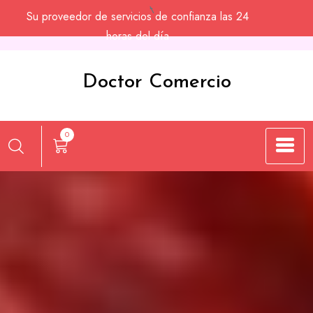
Saltar
Su proveedor de servicios de confianza las 24
al
horas del día
contenido
Doctor Comercio
0