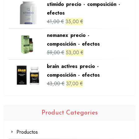
stimido precio - composición -
was:
is:
efectos
39,00 €.
33,00 €.
Original
Current
41,00
€
35,00
€
price
price
nemanex precio -
was:
is:
composición - efectos
41,00 €.
35,00 €.
Original
Current
59,00
€
53,00
€
price
price
brain actives precio -
was:
is:
composición - efectos
59,00 €.
53,00 €.
Original
Current
43,00
€
37,00
€
price
price
was:
is:
43,00 €.
37,00 €.
Product Categories
Productos