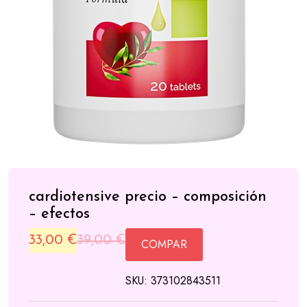
cardiotensive precio – composición
– efectos
Original
Current
33,00
€
39,00
€
COMPAR
price
price
SKU:
373102843511
was:
is: