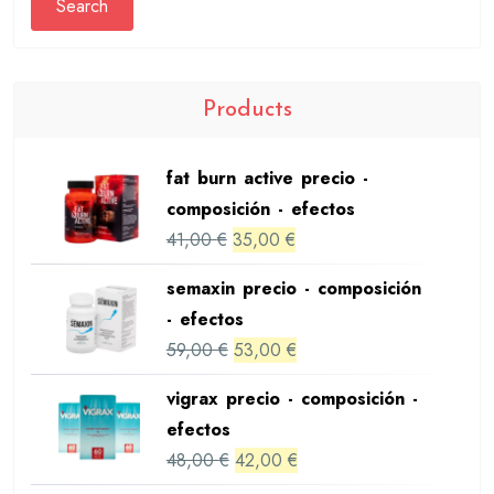
Search
Products
fat burn active precio -
composición - efectos
Original
Current
41,00
€
35,00
€
price
price
semaxin precio - composición
was:
is:
- efectos
41,00 €.
35,00 €.
Original
Current
59,00
€
53,00
€
price
price
vigrax precio - composición -
was:
is:
efectos
59,00 €.
53,00 €.
Original
Current
48,00
€
42,00
€
price
price