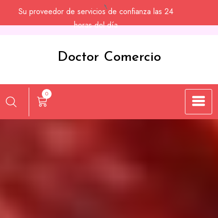
Saltar
Su proveedor de servicios de confianza las 24
al
horas del día
contenido
Doctor Comercio
0