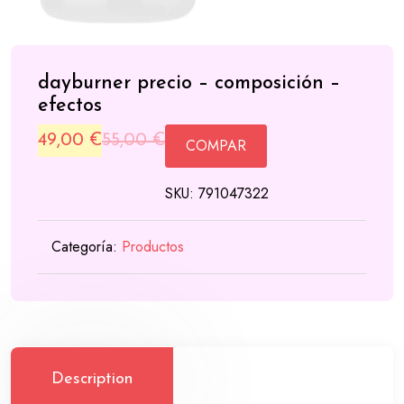
dayburner precio – composición –
efectos
Original
Current
49,00
€
55,00
€
COMPAR
price
price
SKU:
791047322
was:
is:
55,00 €.
49,00 €.
Categoría:
Productos
Description