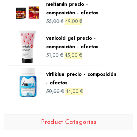
meltamin precio -
was:
is:
composición - efectos
48,00 €.
42,00 €.
Original
Current
55,00
€
49,00
€
price
price
was:
is:
venicold gel precio -
55,00 €.
49,00 €.
composición - efectos
Original
Current
51,00
€
45,00
€
price
price
was:
is:
virilblue precio - composición
51,00 €.
45,00 €.
- efectos
Original
Current
50,00
€
44,00
€
price
price
was:
is:
50,00 €.
44,00 €.
Product Categories