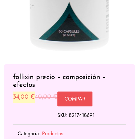
follixin precio – composición –
efectos
Original
Current
34,00
€
40,00
€
COMPAR
price
price
SKU:
8217418691
was:
is:
40,00 €.
34,00 €.
Categoría:
Productos