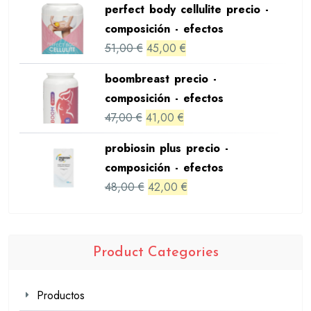
perfect body cellulite precio -
was:
is:
composición - efectos
42,00 €.
36,00 €.
Original
Current
51,00
€
45,00
€
price
price
boombreast precio -
was:
is:
composición - efectos
51,00 €.
45,00 €.
Original
Current
47,00
€
41,00
€
price
price
probiosin plus precio -
was:
is:
composición - efectos
47,00 €.
41,00 €.
Original
Current
48,00
€
42,00
€
price
price
was:
is:
48,00 €.
42,00 €.
Product Categories
Productos