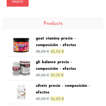
Search
Products
goat stamina precio -
composición - efectos
Original
Current
48,00
€
42,00
€
price
price
gh balance precio -
was:
is:
composición - efectos
48,00 €.
42,00 €.
Original
Current
45,00
€
39,00
€
price
price
silvets precio - composición -
was:
is:
efectos
45,00 €.
39,00 €.
Original
Current
42,00
€
36,00
€
price
price