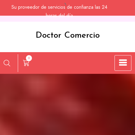
Saltar
Su proveedor de servicios de confianza las 24
al
horas del día
contenido
Doctor Comercio
0