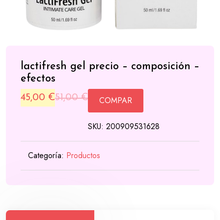
lactifresh gel precio – composición –
efectos
Original
Current
45,00
€
51,00
€
COMPAR
price
price
SKU:
200909531628
was:
is:
51,00 €.
45,00 €.
Categoría:
Productos