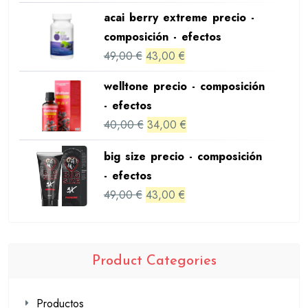
price
price
acai berry extreme precio -
was:
is:
composición - efectos
57,00 €.
51,00 €.
Original
Current
49,00
€
43,00
€
price
price
welltone precio - composición
was:
is:
- efectos
49,00 €.
43,00 €.
Original
Current
40,00
€
34,00
€
price
price
big size precio - composición
was:
is:
- efectos
40,00 €.
34,00 €.
Original
Current
49,00
€
43,00
€
price
price
was:
is:
49,00 €.
43,00 €.
Product Categories
Productos