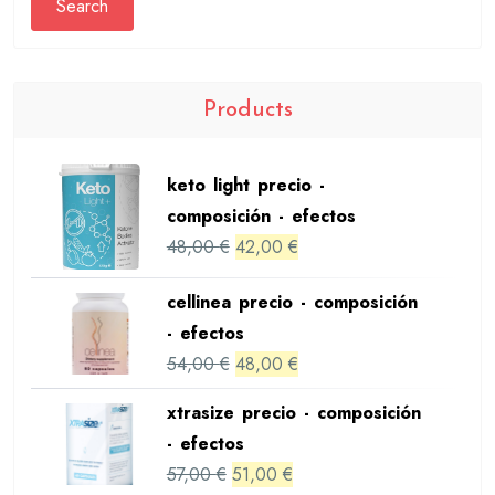
Search
Products
keto light precio -
composición - efectos
Original
Current
48,00
€
42,00
€
price
price
cellinea precio - composición
was:
is:
- efectos
48,00 €.
42,00 €.
Original
Current
54,00
€
48,00
€
price
price
xtrasize precio - composición
was:
is:
- efectos
54,00 €.
48,00 €.
Original
Current
57,00
€
51,00
€