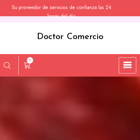
Saltar
Su proveedor de servicios de confianza las 24
al
horas del día
contenido
Doctor Comercio
0