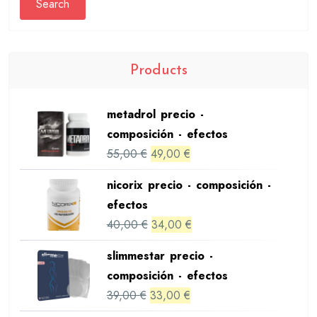
Search
Products
metadrol precio -
composición - efectos
Original
Current
55,00
€
49,00
€
price
price
nicorix precio - composición -
was:
is:
efectos
55,00 €.
49,00 €.
Original
Current
40,00
€
34,00
€
price
price
slimmestar precio -
was:
is:
composición - efectos
40,00 €.
34,00 €.
Original
Current
39,00
€
33,00
€
price
price