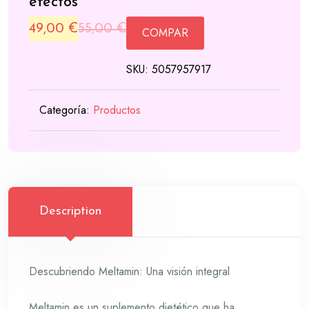
efectos
Original
Current
49,00
€
55,00
€
COMPAR
price
price
SKU:
5057957917
was:
is:
55,00 €.
49,00 €.
Categoría:
Productos
Description
Descubriendo Meltamin: Una visión integral
Meltamin es un suplemento dietético que ha