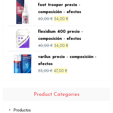
foot trooper precio -
was:
is:
composición - efectos
39,00 €.
33,00 €.
Original
Current
60,00
€
54,00
€
price
price
flexidium 400 precio -
was:
is:
composición - efectos
60,00 €.
54,00 €.
Original
Current
40,00
€
34,00
€
price
price
varilux precio - composición -
was:
is:
efectos
40,00 €.
34,00 €.
Original
Current
53,00
€
47,00
€
price
price
was:
is:
53,00 €.
47,00 €.
Product Categories
Productos