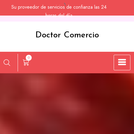
Saltar
Su proveedor de servicios de confianza las 24
al
horas del día
contenido
Doctor Comercio
0