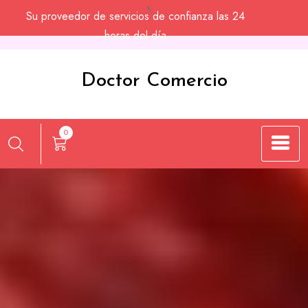
Saltar
Su proveedor de servicios de confianza las 24
al
horas del día
contenido
Doctor Comercio
0