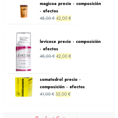
magicoa precio - composición
was:
is:
- efectos
57,00 €.
51,00 €.
Original
Current
48,00
€
42,00
€
price
price
was:
is:
48,00 €.
42,00 €.
levicose precio - composición
- efectos
Original
Current
48,00
€
42,00
€
price
price
was:
is:
48,00 €.
42,00 €.
somatodrol precio -
composición - efectos
Original
Current
41,00
€
35,00
€
price
price
was:
is:
41,00 €.
35,00 €.