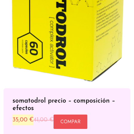
somatodrol precio – composición –
efectos
Original
Current
35,00
€
41,00
€
COMPAR
price
price