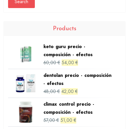
Search
Products
keto guru precio -
composición - efectos
Original
Current
60,00
€
54,00
€
price
price
dentolan precio - composición
was:
is:
- efectos
60,00 €.
54,00 €.
Original
Current
48,00
€
42,00
€
price
price
climax control precio -
was:
is:
composición - efectos
48,00 €.
42,00 €.
Original
Current
57,00
€
51,00
€
price
price