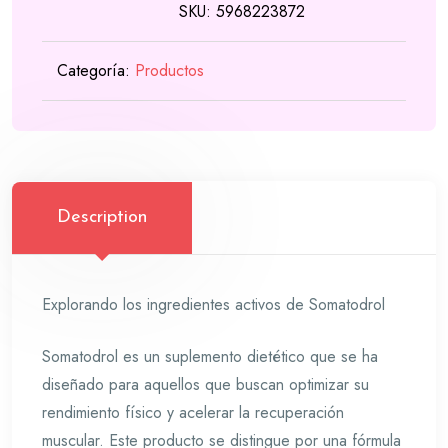
SKU:
5968223872
was:
is:
41,00 €.
35,00 €.
Categoría:
Productos
Description
Explorando los ingredientes activos de Somatodrol
Somatodrol es un suplemento dietético que se ha
diseñado para aquellos que buscan optimizar su
rendimiento físico y acelerar la recuperación
muscular. Este producto se distingue por una fórmula