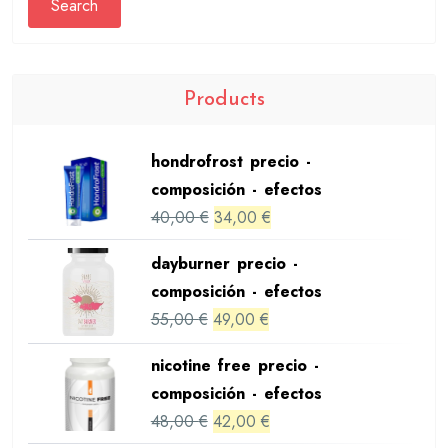
Search
Products
hondrofrost precio -
composición - efectos
Original
Current
40,00
€
34,00
€
price
price
dayburner precio -
was:
is:
composición - efectos
40,00 €.
34,00 €.
Original
Current
55,00
€
49,00
€
price
price
nicotine free precio -
was:
is:
composición - efectos
55,00 €.
49,00 €.
Original
Current
48,00
€
42,00
€