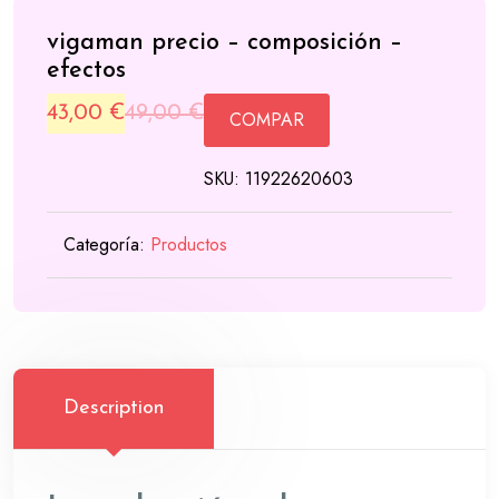
vigaman precio – composición –
efectos
Original
Current
43,00
€
49,00
€
COMPAR
price
price
SKU:
11922620603
was:
is:
49,00 €.
43,00 €.
Categoría:
Productos
Description