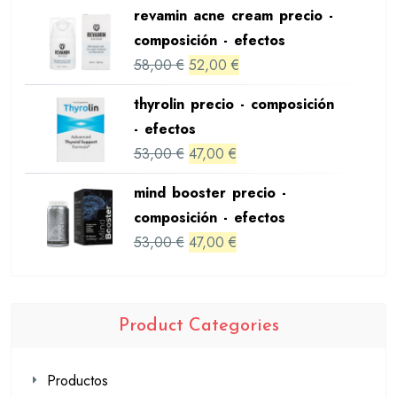
price
price
revamin acne cream precio -
was:
is:
composición - efectos
48,00 €.
42,00 €.
Original
Current
58,00
€
52,00
€
price
price
thyrolin precio - composición
was:
is:
- efectos
58,00 €.
52,00 €.
Original
Current
53,00
€
47,00
€
price
price
mind booster precio -
was:
is:
composición - efectos
53,00 €.
47,00 €.
Original
Current
53,00
€
47,00
€
price
price
was:
is:
53,00 €.
47,00 €.
Product Categories
Productos