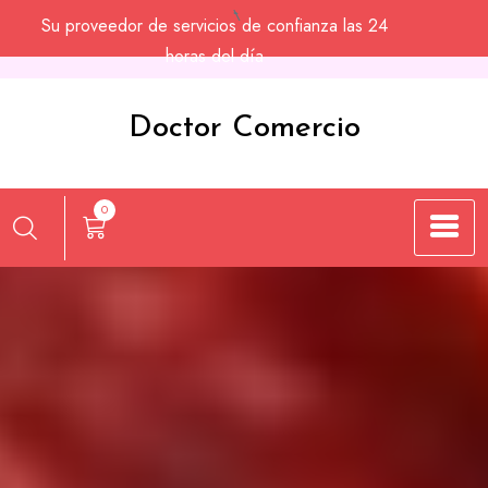
Saltar
Su proveedor de servicios de confianza las 24
al
horas del día
contenido
Doctor Comercio
0