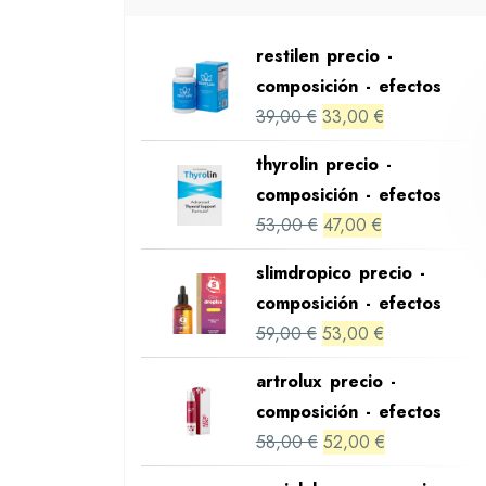
restilen precio -
composición - efectos
Original
Current
39,00
€
33,00
€
price
price
thyrolin precio -
was:
is:
composición - efectos
39,00 €.
33,00 €.
Original
Current
53,00
€
47,00
€
price
price
slimdropico precio -
was:
is:
composición - efectos
53,00 €.
47,00 €.
Original
Current
59,00
€
53,00
€
price
price
artrolux precio -
was:
is:
composición - efectos
59,00 €.
53,00 €.
Original
Current
58,00
€
52,00
€
price
price