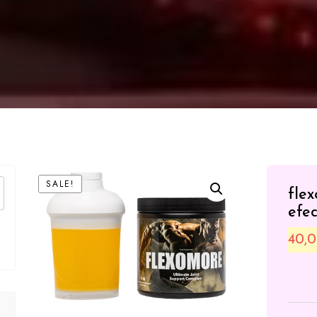
SALE!
fle
efec
40,