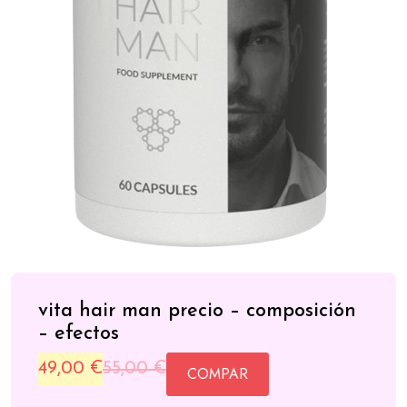
vita hair man precio – composición
– efectos
Original
Current
49,00
€
55,00
€
COMPAR
price
price