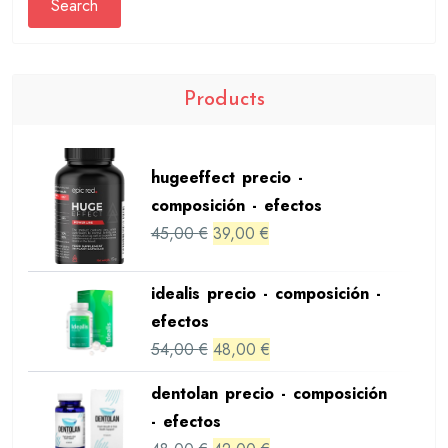
Search
Products
hugeeffect precio -
composición - efectos
Original
Current
45,00
€
39,00
€
price
price
was:
is:
idealis precio - composición -
45,00 €.
39,00 €.
efectos
Original
Current
54,00
€
48,00
€
price
price
dentolan precio - composición
was:
is:
- efectos
54,00 €.
48,00 €.