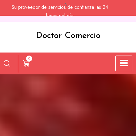
Saltar
Su proveedor de servicios de confianza las 24
al
horas del día
contenido
Doctor Comercio
0