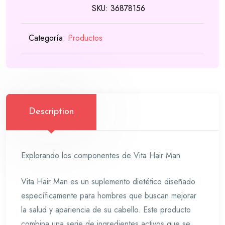
SKU:
36878156
was:
is:
55,00 €.
49,00 €.
Categoría:
Productos
Description
Explorando los componentes de Vita Hair Man
Vita Hair Man es un suplemento dietético diseñado
específicamente para hombres que buscan mejorar
la salud y apariencia de su cabello. Este producto
combina una serie de ingredientes activos que se