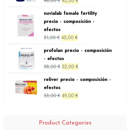
Original
Current
48,00
€
42,00
€
price
price
nuvialab female fertility
was:
is:
precio - composición -
48,00 €.
42,00 €.
efectos
Original
Current
51,00
€
45,00
€
price
price
profolan precio - composición
was:
is:
- efectos
51,00 €.
45,00 €.
Original
Current
58,00
€
52,00
€
price
price
reliver precio - composición -
was:
is:
efectos
58,00 €.
52,00 €.
Original
Current
55,00
€
49,00
€
price
price
was:
is:
55,00 €.
49,00 €.
Product Categories